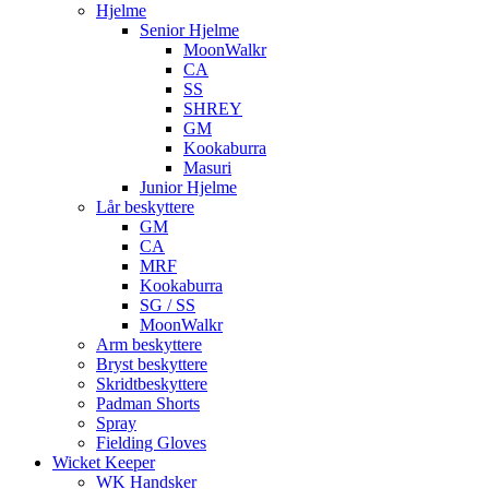
Hjelme
Senior Hjelme
MoonWalkr
CA
SS
SHREY
GM
Kookaburra
Masuri
Junior Hjelme
Lår beskyttere
GM
CA
MRF
Kookaburra
SG / SS
MoonWalkr
Arm beskyttere
Bryst beskyttere
Skridtbeskyttere
Padman Shorts
Spray
Fielding Gloves
Wicket Keeper
WK Handsker