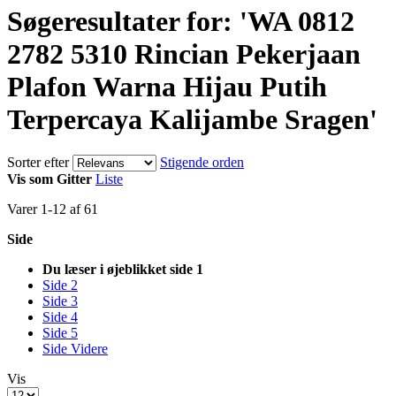
Søgeresultater for: 'WA 0812
2782 5310 Rincian Pekerjaan
Plafon Warna Hijau Putih
Terpercaya Kalijambe Sragen'
Sorter efter
Stigende orden
Vis som
Gitter
Liste
Varer
1
-
12
af
61
Side
Du læser i øjeblikket side
1
Side
2
Side
3
Side
4
Side
5
Side
Videre
Vis