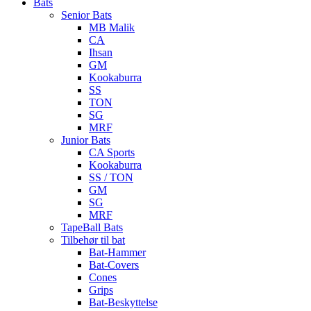
Bats
Senior Bats
MB Malik
CA
Ihsan
GM
Kookaburra
SS
TON
SG
MRF
Junior Bats
CA Sports
Kookaburra
SS / TON
GM
SG
MRF
TapeBall Bats
Tilbehør til bat
Bat-Hammer
Bat-Covers
Cones
Grips
Bat-Beskyttelse