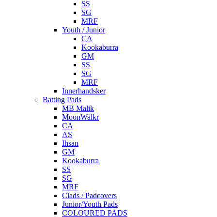
SS
SG
MRF
Youth / Junior
CA
Kookaburra
GM
SS
SG
MRF
Innerhandsker
Batting Pads
MB Malik
MoonWalkr
CA
AS
Ihsan
GM
Kookaburra
SS
SG
MRF
Clads / Padcovers
Junior/Youth Pads
COLOURED PADS