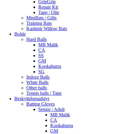
GripGrip
Repair Kit
Tape / Olie
MiniBats / Gifts
Training Bats
Kashmir Willow Bats
Bolde
Hard Balls
MB Malik
CA
SS
GM
Kookaburra
SG
Indoor Balls
White Balls
Other balls
Tennis balls / Tape
Beskyttelsesudstyr
Batting Gloves
Senior / Adult
MB Malik
CA
Kookaburra
GM