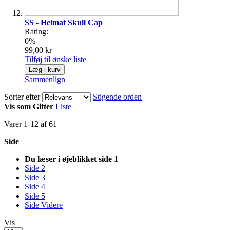
SS - Helmat Skull Cap
Rating:
0%
99,00 kr
Tilføj til ønske liste
Læg i kurv
Sammenlign
Sorter efter
Stigende orden
Vis som
Gitter
Liste
Varer
1
-
12
af
61
Side
Du læser i øjeblikket side
1
Side
2
Side
3
Side
4
Side
5
Side
Videre
Vis