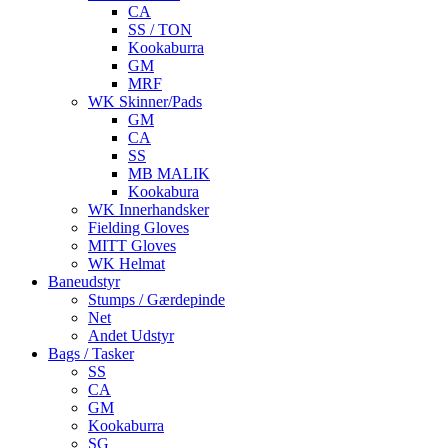
CA
SS / TON
Kookaburra
GM
MRF
WK Skinner/Pads
GM
CA
SS
MB MALIK
Kookabura
WK Innerhandsker
Fielding Gloves
MITT Gloves
WK Helmat
Baneudstyr
Stumps / Gærdepinde
Net
Andet Udstyr
Bags / Tasker
SS
CA
GM
Kookaburra
SG