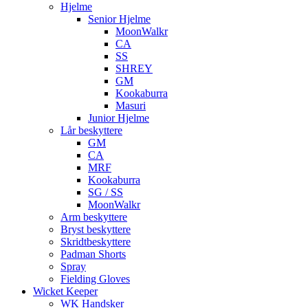
Hjelme
Senior Hjelme
MoonWalkr
CA
SS
SHREY
GM
Kookaburra
Masuri
Junior Hjelme
Lår beskyttere
GM
CA
MRF
Kookaburra
SG / SS
MoonWalkr
Arm beskyttere
Bryst beskyttere
Skridtbeskyttere
Padman Shorts
Spray
Fielding Gloves
Wicket Keeper
WK Handsker