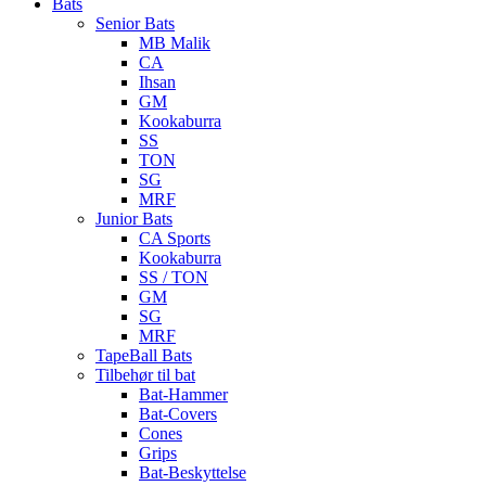
Bats
Senior Bats
MB Malik
CA
Ihsan
GM
Kookaburra
SS
TON
SG
MRF
Junior Bats
CA Sports
Kookaburra
SS / TON
GM
SG
MRF
TapeBall Bats
Tilbehør til bat
Bat-Hammer
Bat-Covers
Cones
Grips
Bat-Beskyttelse