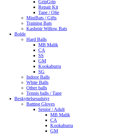
GripGrip
Repair Kit
Tape / Olie
MiniBats / Gifts
Training Bats
Kashmir Willow Bats
Bolde
Hard Balls
MB Malik
CA
SS
GM
Kookaburra
SG
Indoor Balls
White Balls
Other balls
Tennis balls / Tape
Beskyttelsesudstyr
Batting Gloves
Senior / Adult
MB Malik
CA
Kookaburra
GM