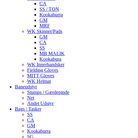
CA
SS / TON
Kookaburra
GM
MRF
WK Skinner/Pads
GM
CA
SS
MB MALIK
Kookabura
WK Innerhandsker
Fielding Gloves
MITT Gloves
WK Helmat
Baneudstyr
Stumps / Gærdepinde
Net
Andet Udstyr
Bags / Tasker
SS
CA
GM
Kookaburra
SG