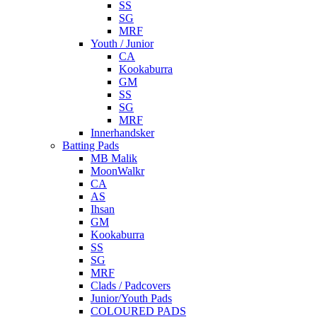
SS
SG
MRF
Youth / Junior
CA
Kookaburra
GM
SS
SG
MRF
Innerhandsker
Batting Pads
MB Malik
MoonWalkr
CA
AS
Ihsan
GM
Kookaburra
SS
SG
MRF
Clads / Padcovers
Junior/Youth Pads
COLOURED PADS