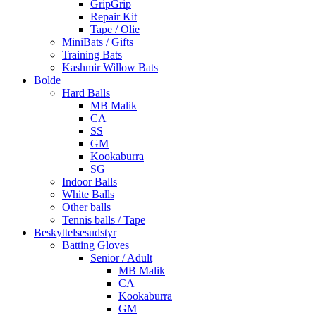
GripGrip
Repair Kit
Tape / Olie
MiniBats / Gifts
Training Bats
Kashmir Willow Bats
Bolde
Hard Balls
MB Malik
CA
SS
GM
Kookaburra
SG
Indoor Balls
White Balls
Other balls
Tennis balls / Tape
Beskyttelsesudstyr
Batting Gloves
Senior / Adult
MB Malik
CA
Kookaburra
GM