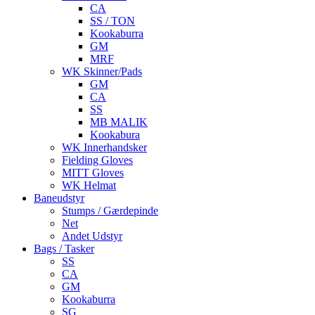
CA
SS / TON
Kookaburra
GM
MRF
WK Skinner/Pads
GM
CA
SS
MB MALIK
Kookabura
WK Innerhandsker
Fielding Gloves
MITT Gloves
WK Helmat
Baneudstyr
Stumps / Gærdepinde
Net
Andet Udstyr
Bags / Tasker
SS
CA
GM
Kookaburra
SG