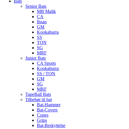
Bats
Senior Bats
MB Malik
CA
Ihsan
GM
Kookaburra
SS
TON
SG
MRF
Junior Bats
CA Sports
Kookaburra
SS / TON
GM
SG
MRF
TapeBall Bats
Tilbehør til bat
Bat-Hammer
Bat-Covers
Cones
Grips
Bat-Beskyttelse