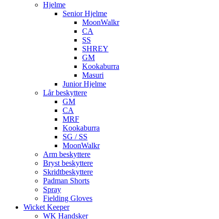
Hjelme
Senior Hjelme
MoonWalkr
CA
SS
SHREY
GM
Kookaburra
Masuri
Junior Hjelme
Lår beskyttere
GM
CA
MRF
Kookaburra
SG / SS
MoonWalkr
Arm beskyttere
Bryst beskyttere
Skridtbeskyttere
Padman Shorts
Spray
Fielding Gloves
Wicket Keeper
WK Handsker