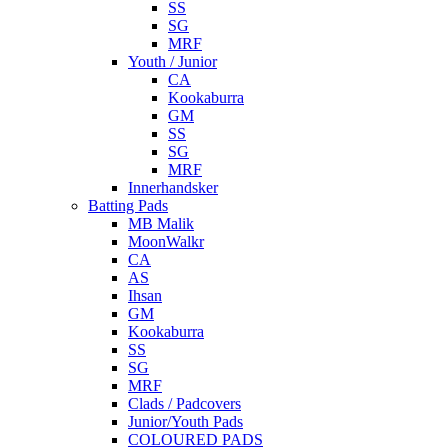
SS
SG
MRF
Youth / Junior
CA
Kookaburra
GM
SS
SG
MRF
Innerhandsker
Batting Pads
MB Malik
MoonWalkr
CA
AS
Ihsan
GM
Kookaburra
SS
SG
MRF
Clads / Padcovers
Junior/Youth Pads
COLOURED PADS