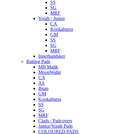
SS
SG
MRF
Youth / Junior
CA
Kookaburra
GM
SS
SG
MRF
Innerhandsker
Batting Pads
MB Malik
MoonWalkr
CA
AS
Ihsan
GM
Kookaburra
SS
SG
MRF
Clads / Padcovers
Junior/Youth Pads
COLOURED PADS