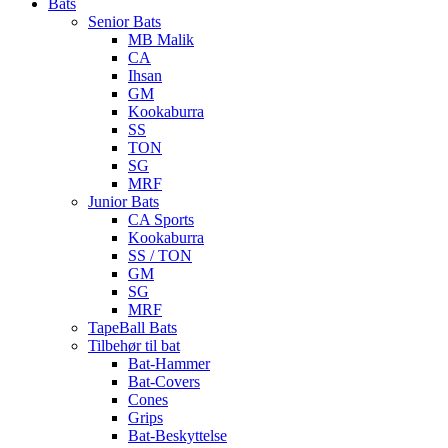
Bats
Senior Bats
MB Malik
CA
Ihsan
GM
Kookaburra
SS
TON
SG
MRF
Junior Bats
CA Sports
Kookaburra
SS / TON
GM
SG
MRF
TapeBall Bats
Tilbehør til bat
Bat-Hammer
Bat-Covers
Cones
Grips
Bat-Beskyttelse