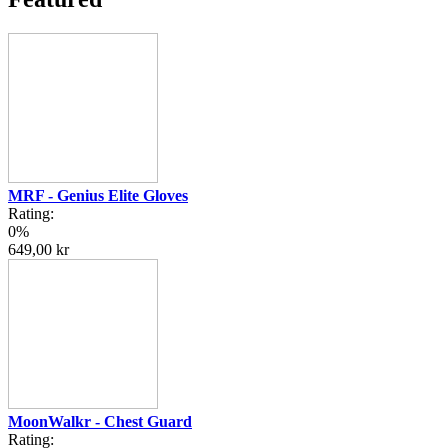
MRF - Genius Elite Gloves
Rating:
0%
649,00 kr
MoonWalkr - Chest Guard
Rating: