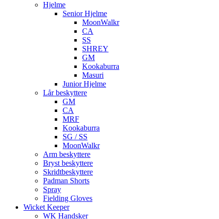
Hjelme
Senior Hjelme
MoonWalkr
CA
SS
SHREY
GM
Kookaburra
Masuri
Junior Hjelme
Lår beskyttere
GM
CA
MRF
Kookaburra
SG / SS
MoonWalkr
Arm beskyttere
Bryst beskyttere
Skridtbeskyttere
Padman Shorts
Spray
Fielding Gloves
Wicket Keeper
WK Handsker