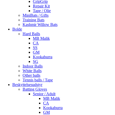
GripGrip
Repair Kit
Tape / Olie
MiniBats / Gifts
Training Bats
Kashmir Willow Bats
Bolde
Hard Balls
MB Malik
CA
SS
GM
Kookaburra
SG
Indoor Balls
White Balls
Other balls
Tennis balls / Tape
Beskyttelsesudstyr
Batting Gloves
Senior / Adult
MB Malik
CA
Kookaburra
GM