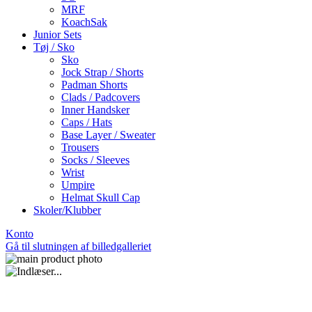
MRF
KoachSak
Junior Sets
Tøj / Sko
Sko
Jock Strap / Shorts
Padman Shorts
Clads / Padcovers
Inner Handsker
Caps / Hats
Base Layer / Sweater
Trousers
Socks / Sleeves
Wrist
Umpire
Helmat Skull Cap
Skoler/Klubber
Konto
Gå til slutningen af billedgalleriet