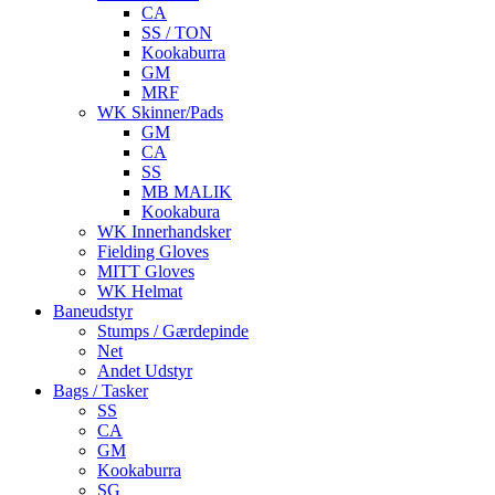
CA
SS / TON
Kookaburra
GM
MRF
WK Skinner/Pads
GM
CA
SS
MB MALIK
Kookabura
WK Innerhandsker
Fielding Gloves
MITT Gloves
WK Helmat
Baneudstyr
Stumps / Gærdepinde
Net
Andet Udstyr
Bags / Tasker
SS
CA
GM
Kookaburra
SG