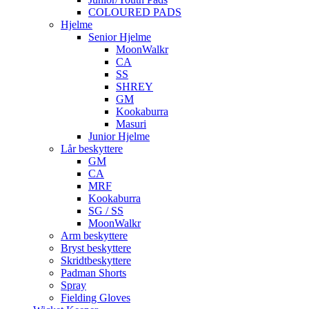
COLOURED PADS
Hjelme
Senior Hjelme
MoonWalkr
CA
SS
SHREY
GM
Kookaburra
Masuri
Junior Hjelme
Lår beskyttere
GM
CA
MRF
Kookaburra
SG / SS
MoonWalkr
Arm beskyttere
Bryst beskyttere
Skridtbeskyttere
Padman Shorts
Spray
Fielding Gloves