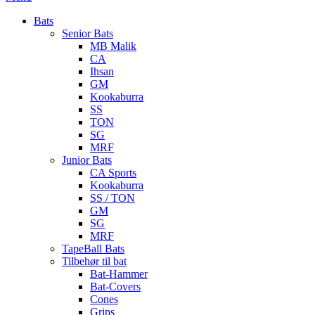
Bats
Senior Bats
MB Malik
CA
Ihsan
GM
Kookaburra
SS
TON
SG
MRF
Junior Bats
CA Sports
Kookaburra
SS / TON
GM
SG
MRF
TapeBall Bats
Tilbehør til bat
Bat-Hammer
Bat-Covers
Cones
Grips