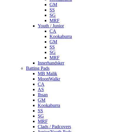
GM
SS
SG
MRF
Youth / Junior
CA
Kookaburra
GM
SS
SG
MRF
Innerhandsker
Batting Pads
MB Malik
MoonWalkr
CA
AS
Ihsan
GM
Kookaburra
SS
SG
MRF
Clads / Padcovers
Junior/Youth Pads