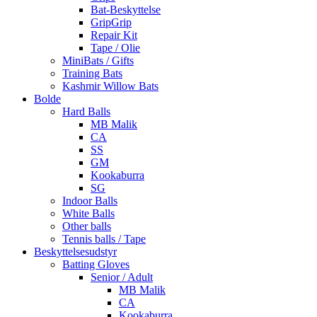
Bat-Beskyttelse
GripGrip
Repair Kit
Tape / Olie
MiniBats / Gifts
Training Bats
Kashmir Willow Bats
Bolde
Hard Balls
MB Malik
CA
SS
GM
Kookaburra
SG
Indoor Balls
White Balls
Other balls
Tennis balls / Tape
Beskyttelsesudstyr
Batting Gloves
Senior / Adult
MB Malik
CA
Kookaburra