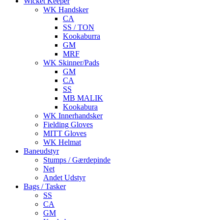
Wicket Keeper
WK Handsker
CA
SS / TON
Kookaburra
GM
MRF
WK Skinner/Pads
GM
CA
SS
MB MALIK
Kookabura
WK Innerhandsker
Fielding Gloves
MITT Gloves
WK Helmat
Baneudstyr
Stumps / Gærdepinde
Net
Andet Udstyr
Bags / Tasker
SS
CA
GM