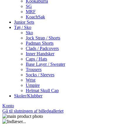
Kookaburra
SG
MRF
KoachSak
Junior Sets
Tøj / Sko
Sko
Jock Strap / Shorts
Padman Shorts
Clads / Padcovers
Inner Handsker
Caps / Hats
Base Layer / Sweater
Trousers
Socks / Sleeves
Wrist
Umpire
Helmat Skull Cap
Skoler/Klubber
Konto
Gå til slutningen af billedgalleriet