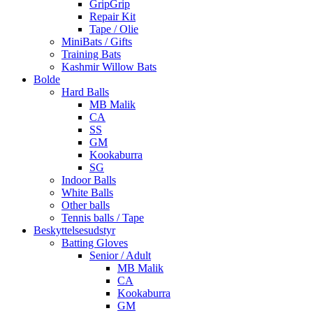
GripGrip
Repair Kit
Tape / Olie
MiniBats / Gifts
Training Bats
Kashmir Willow Bats
Bolde
Hard Balls
MB Malik
CA
SS
GM
Kookaburra
SG
Indoor Balls
White Balls
Other balls
Tennis balls / Tape
Beskyttelsesudstyr
Batting Gloves
Senior / Adult
MB Malik
CA
Kookaburra
GM