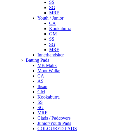
SS
SG
MRF
Youth / Junior
CA
Kookaburra
GM
SS
SG
MRF
Innerhandsker
Batting Pads
MB Malik
MoonWalkr
CA
AS
Ihsan
GM
Kookaburra
SS
SG
MRF
Clads / Padcovers
Junior/Youth Pads
COLOURED PADS