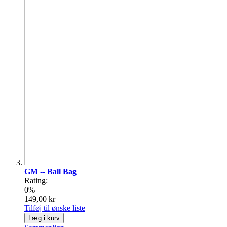
GM -- Ball Bag
Rating:
0%
149,00 kr
Tilføj til ønske liste
Læg i kurv