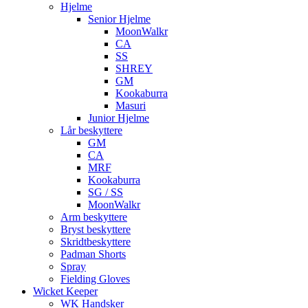
Hjelme
Senior Hjelme
MoonWalkr
CA
SS
SHREY
GM
Kookaburra
Masuri
Junior Hjelme
Lår beskyttere
GM
CA
MRF
Kookaburra
SG / SS
MoonWalkr
Arm beskyttere
Bryst beskyttere
Skridtbeskyttere
Padman Shorts
Spray
Fielding Gloves
Wicket Keeper
WK Handsker