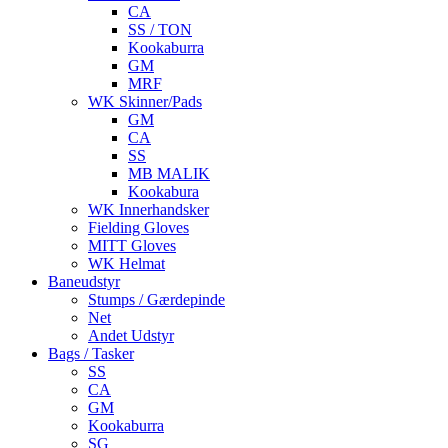
CA
SS / TON
Kookaburra
GM
MRF
WK Skinner/Pads
GM
CA
SS
MB MALIK
Kookabura
WK Innerhandsker
Fielding Gloves
MITT Gloves
WK Helmat
Baneudstyr
Stumps / Gærdepinde
Net
Andet Udstyr
Bags / Tasker
SS
CA
GM
Kookaburra
SG