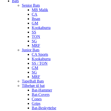
Bats
Senior Bats
MB Malik
CA
Ihsan
GM
Kookaburra
SS
TON
SG
MRF
Junior Bats
CA Sports
Kookaburra
SS / TON
GM
SG
MRF
TapeBall Bats
Tilbehør til bat
Bat-Hammer
Bat-Covers
Cones
Grips
Bat-Beskyttelse