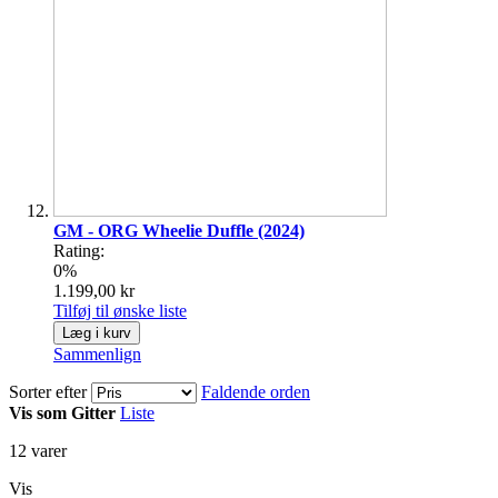
GM - ORG Wheelie Duffle (2024)
Rating:
0%
1.199,00 kr
Tilføj til ønske liste
Læg i kurv
Sammenlign
Sorter efter
Faldende orden
Vis som
Gitter
Liste
12
varer
Vis