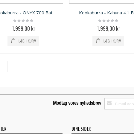
okaburra - ONYX 700 Bat
Kookaburra - Kahuna 4.1 B
Rating:
Rating:
0%
0%
1.999,00 kr
1.999,00 kr
LÆG I KURV
LÆG I KURV
Tilmeld
Modtag vores nyhedsbrev
dig
vores
nyhedsbrev:
TER
DINE SIDER