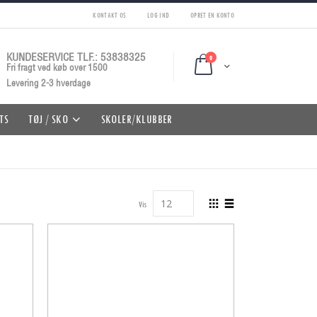
KONTAKT OS
LOG IND
OPRET EN KONTO
KUNDESERVICE TLF.: 53838325
0
Cart
Fri fragt ved køb over 1500
Levering 2-3 hverdage
TS
TØJ / SKO
SKOLER/KLUBBER
Vis
Vis
som
Gitter
Liste