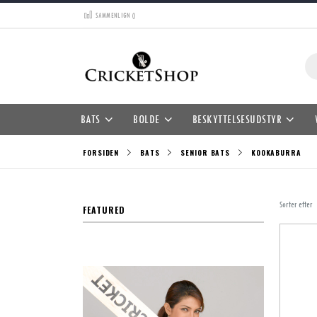
Skip
SAMMENLIGN (
)
to
Content
Søg
BATS
BOLDE
BESKYTTELSESUDSTYR
FORSIDEN
BATS
SENIOR BATS
KOOKABURRA
Sorter efter
FEATURED