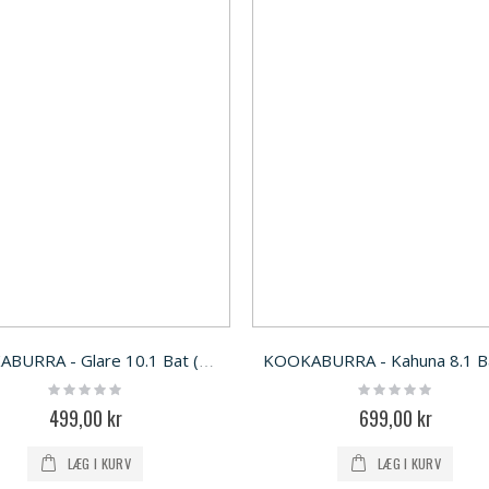
KOOKABURRA - Glare 10.1 Bat (KW)
Rating:
Rating:
0%
0%
499,00 kr
699,00 kr
LÆG I KURV
LÆG I KURV