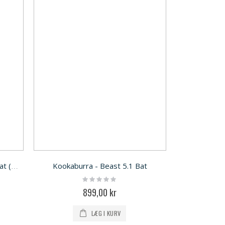
Kookaburra - Beast 5.1 Bat
KOOKABURRA - Kahuna 8.1 Bat (Kashmir Willow)
Rating:
0%
899,00 kr
LÆG I KURV