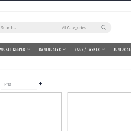
Søg
WICKET KEEPER
BANEUDSTYR
BAGS / TASKER
JUNIOR SE
Faldende
orden