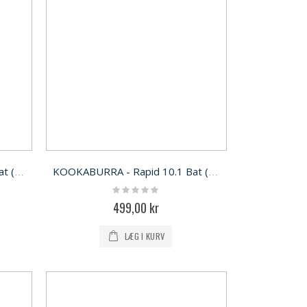
KOOKABURRA - Prism 10.1 Bat (KW)
KOOKABURRA - Rapid 10.1 Bat (KW)
Rating:
0%
499,00 kr
LÆG I KURV