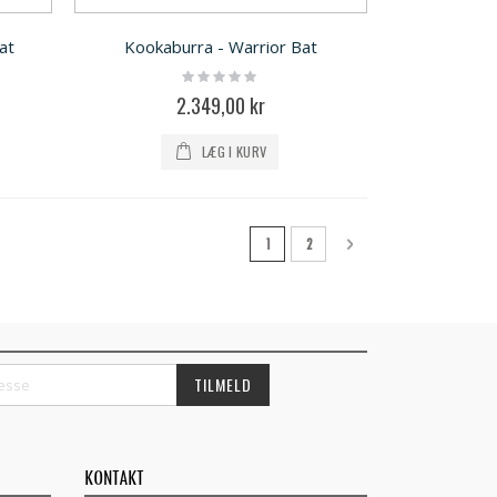
at
Kookaburra - Warrior Bat
Rating:
0%
2.349,00 kr
LÆG I KURV
Side
Du læser i øjeblikket side
Side
Side
Videre
1
2
TILMELD
KONTAKT