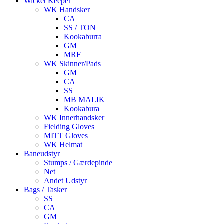
Wicket Keeper
WK Handsker
CA
SS / TON
Kookaburra
GM
MRF
WK Skinner/Pads
GM
CA
SS
MB MALIK
Kookabura
WK Innerhandsker
Fielding Gloves
MITT Gloves
WK Helmat
Baneudstyr
Stumps / Gærdepinde
Net
Andet Udstyr
Bags / Tasker
SS
CA
GM