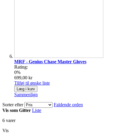
MRF - Genius Chase Master Gloves
Rating:
0%
699,00 kr
Tilføj til ønske liste
Læg i kurv
Sammenlign
Sorter efter
Faldende orden
Vis som
Gitter
Liste
6
varer
Vis