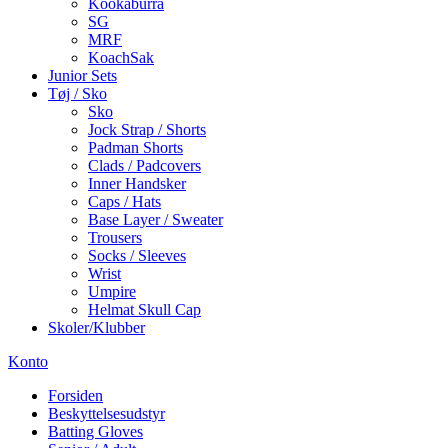
Kookaburra
SG
MRF
KoachSak
Junior Sets
Tøj / Sko
Sko
Jock Strap / Shorts
Padman Shorts
Clads / Padcovers
Inner Handsker
Caps / Hats
Base Layer / Sweater
Trousers
Socks / Sleeves
Wrist
Umpire
Helmat Skull Cap
Skoler/Klubber
Konto
Forsiden
Beskyttelsesudstyr
Batting Gloves