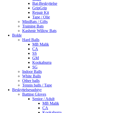
Bat-Beskyttelse
GripGrip
Repair Kit
Tape / Olie
MiniBats / Gifts
Training Bats
Kashmir Willow Bats
Bolde
Hard Balls
MB Malik
CA
SS
GM
Kookaburra
SG
Indoor Balls
White Balls
Other balls
Tennis balls / Tape
Beskyttelsesudstyr
Batting Gloves
Senior / Adult
MB Malik
CA
Kookaburra