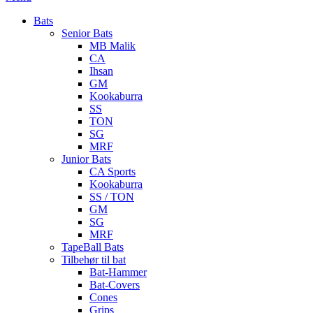
Bats
Senior Bats
MB Malik
CA
Ihsan
GM
Kookaburra
SS
TON
SG
MRF
Junior Bats
CA Sports
Kookaburra
SS / TON
GM
SG
MRF
TapeBall Bats
Tilbehør til bat
Bat-Hammer
Bat-Covers
Cones
Grips