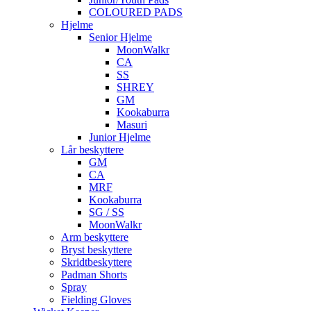
COLOURED PADS
Hjelme
Senior Hjelme
MoonWalkr
CA
SS
SHREY
GM
Kookaburra
Masuri
Junior Hjelme
Lår beskyttere
GM
CA
MRF
Kookaburra
SG / SS
MoonWalkr
Arm beskyttere
Bryst beskyttere
Skridtbeskyttere
Padman Shorts
Spray
Fielding Gloves