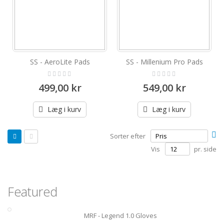
SS - AeroLite Pads
SS - Millenium Pro Pads
Rating:
Rating:
0%
0%
499,00 kr
549,00 kr
Læg i kurv
Læg i kurv
Vis
Fa
Sorter efter
som
or
Gitter
Liste
Vis
pr. side
Featured
MRF - Legend 1.0 Gloves