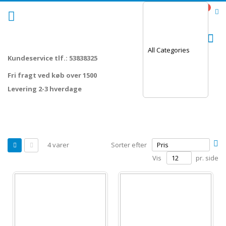
Skip
0
Cart
to
Content
Sø
Kundeservice tlf.: 53838325
Fri fragt ved køb over 1500
Levering 2-3 hverdage
Vis
Fa
4
varer
Sorter efter
som
or
Gitter
Liste
Vis
pr. side