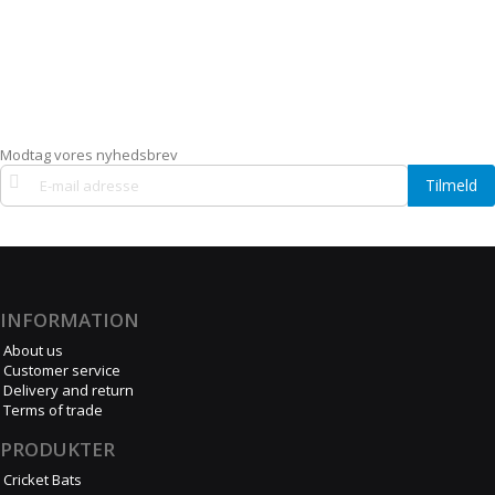
Modtag vores nyhedsbrev
Tilmeld
Tilmeld
dig
vores
nyhedsbrev:
INFORMATION
About us
Customer service
Delivery and return
Terms of trade
PRODUKTER
Cricket Bats