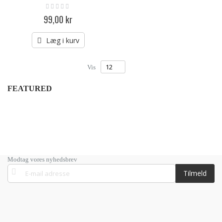
Rating:
0%
99,00 kr
Læg i kurv
Vis
FEATURED
Modtag vores nyhedsbrev
Tilmeld
Tilmeld
dig
vores
nyhedsbrev: