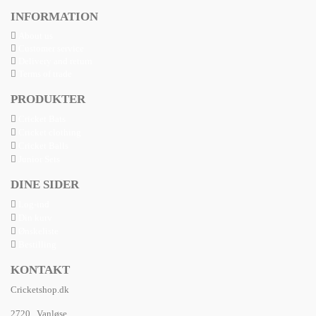
INFORMATION
About us
Customer service
Delivery and return
Terms of trade
PRODUKTER
Cricket Bats
Cricket clothing
Cricket Balls
Junior Sets
DINE SIDER
Log-ind
Din kurv
Ønskeliste
Bestilling
KONTAKT
Cricketshop.dk
2720 Vanløse