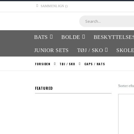
Skip
SAMMENLIGN (
)
to
Content
Søg
BATS
BOLDE
BESKYTTELSE
JUNIOR SETS
TØJ / SKO
SKOL
FORSIDEN
TØJ / SKO
CAPS / HATS
Sorter eft
FEATURED