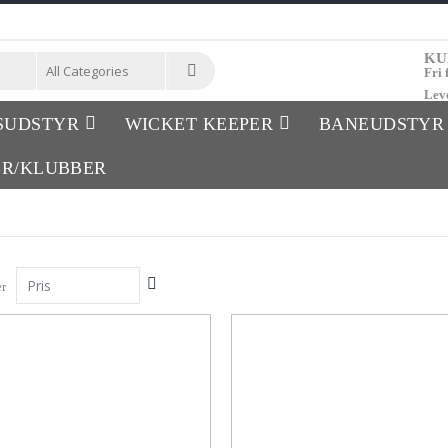
KU
Fri 
Lev
Søg
SUDSTYR
WICKET KEEPER
BANEUDSTYR
ER/KLUBBER
Faldende
er
orden