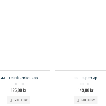
GM - Teknik Cricket Cap
SS - SuperCap
Rating:
Rating:
0%
0%
125,00 kr
149,00 kr
LÆG I KURV
LÆG I KURV