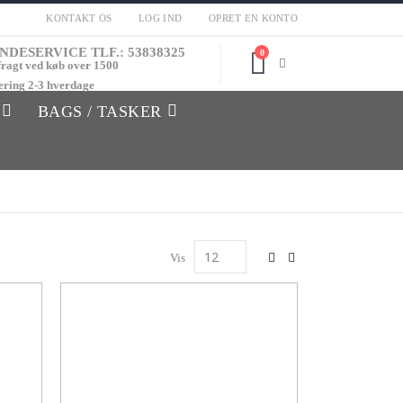
KONTAKT OS
LOG IND
OPRET EN KONTO
NDESERVICE TLF.: 53838325
0
Cart
fragt ved køb over 1500
ering 2-3 hverdage
BAGS / TASKER
Vis
Vis
som
Gitter
Liste