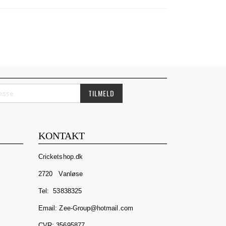
TILMELD
KONTAKT
Cricketshop.dk
2720 Vanløse
Tel:
53838325
Email: Zee-Group@hotmail.com
CVR: 35695877