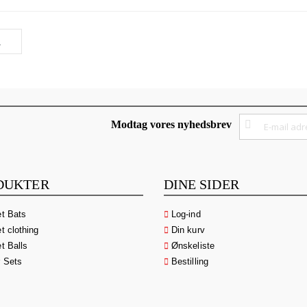
Tilmeld
Modtag vores nyhedsbrev
dig
vores
nyhedsbrev:
DUKTER
DINE SIDER
et Bats
Log-ind
t clothing
Din kurv
t Balls
Ønskeliste
r Sets
Bestilling