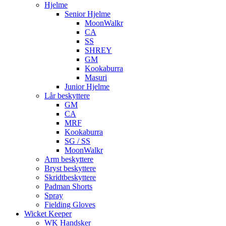
Hjelme
Senior Hjelme
MoonWalkr
CA
SS
SHREY
GM
Kookaburra
Masuri
Junior Hjelme
Lår beskyttere
GM
CA
MRF
Kookaburra
SG / SS
MoonWalkr
Arm beskyttere
Bryst beskyttere
Skridtbeskyttere
Padman Shorts
Spray
Fielding Gloves
Wicket Keeper
WK Handsker