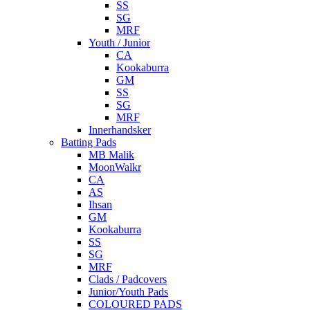
SS
SG
MRF
Youth / Junior
CA
Kookaburra
GM
SS
SG
MRF
Innerhandsker
Batting Pads
MB Malik
MoonWalkr
CA
AS
Ihsan
GM
Kookaburra
SS
SG
MRF
Clads / Padcovers
Junior/Youth Pads
COLOURED PADS