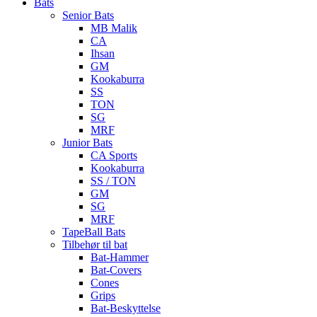
Bats
Senior Bats
MB Malik
CA
Ihsan
GM
Kookaburra
SS
TON
SG
MRF
Junior Bats
CA Sports
Kookaburra
SS / TON
GM
SG
MRF
TapeBall Bats
Tilbehør til bat
Bat-Hammer
Bat-Covers
Cones
Grips
Bat-Beskyttelse