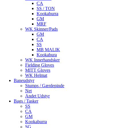
CA
SS / TON
Kookaburra
GM
MRF
WK Skinner/Pads
GM
CA
SS
MB MALIK
Kookabura
WK Innerhandsker
Fielding Gloves
MITT Gloves
WK Helmat
Baneudstyr
Stumps / Gærdepinde
Net
Andet Udstyr
Bags / Tasker
SS
CA
GM
Kookaburra
SG