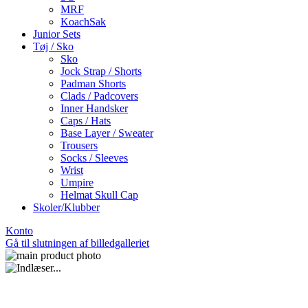
MRF
KoachSak
Junior Sets
Tøj / Sko
Sko
Jock Strap / Shorts
Padman Shorts
Clads / Padcovers
Inner Handsker
Caps / Hats
Base Layer / Sweater
Trousers
Socks / Sleeves
Wrist
Umpire
Helmat Skull Cap
Skoler/Klubber
Konto
Gå til slutningen af billedgalleriet