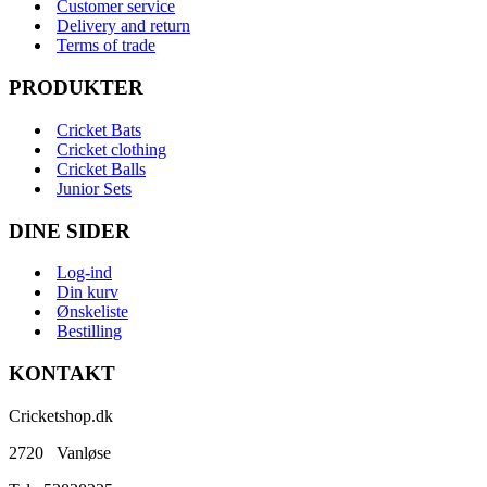
Customer service
Delivery and return
Terms of trade
PRODUKTER
Cricket Bats
Cricket clothing
Cricket Balls
Junior Sets
DINE SIDER
Log-ind
Din kurv
Ønskeliste
Bestilling
KONTAKT
Cricketshop.dk
2720 Vanløse