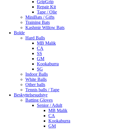
GripGrip
Repair Kit
Tape / Olie
MiniBats / Gifts
Training Bats
Kashmir Willow Bats
Bolde
Hard Balls
MB Malik
CA
SS
GM
Kookaburra
SG
Indoor Balls
White Balls
Other balls
Tennis balls / Tape
Beskyttelsesudstyr
Batting Gloves
Senior / Adult
MB Malik
CA
Kookaburra
GM