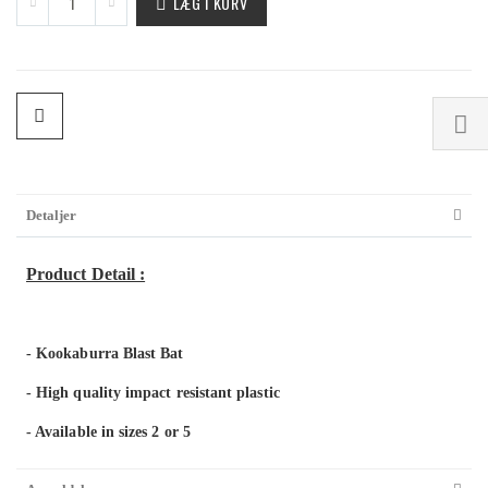
LÆG I KURV
Detaljer
Product Detail :
- Kookaburra Blast Bat
- High quality impact resistant plastic
- Available in sizes 2 or 5