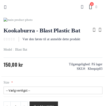
0
Cart
Søg
Gå
til
Gå
slutningen
til
Kookaburra - Blast Plastic Bat
af
starten
billedgalleriet
af
Vær den første til at anmelde dette produkt
billedgalleriet
Model : Blast Bat
150,00 kr
Tilgængelighed:
På lager
SKU
Kbequip03
Size