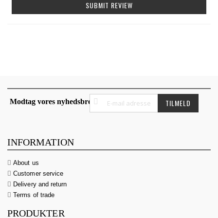
SUBMIT REVIEW
Tilmeld
Modtag vores nyhedsbrev
TILMELD
dig
vores
nyhedsbrev:
INFORMATION
About us
Customer service
Delivery and return
Terms of trade
PRODUKTER