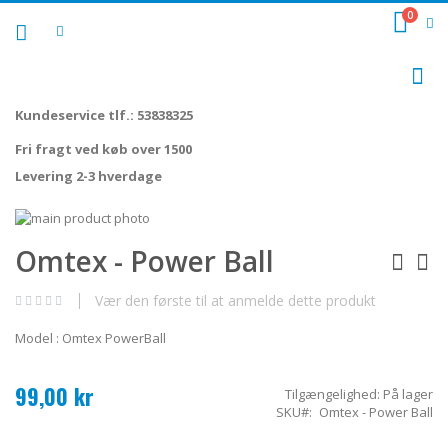
Skip
0
Cart
to
Content
Sø
Kundeservice tlf.: 53838325
Fri fragt ved køb over 1500
Levering 2-3 hverdage
Gå
til
Gå
Omtex - Power Ball
slutningen
til
af
starten
billedgalleriet
af
Vær den første til at anmelde dette produkt
billedgalleriet
Model : Omtex PowerBall
99,00 kr
Tilgængelighed:
På lager
SKU
Omtex - Power Ball