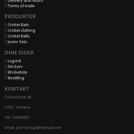
Delivery and return
Terms of trade
PRODUKTER
Cricket Bats
Cricket clothing
Cricket Balls
Junior Sets
DINE SIDER
Log-ind
Din kurv
Ønskeliste
Bestilling
KONTAKT
Cricketshop.dk
2720 Vanløse
Tel:
53838325
Email: Zee-Group@hotmail.com