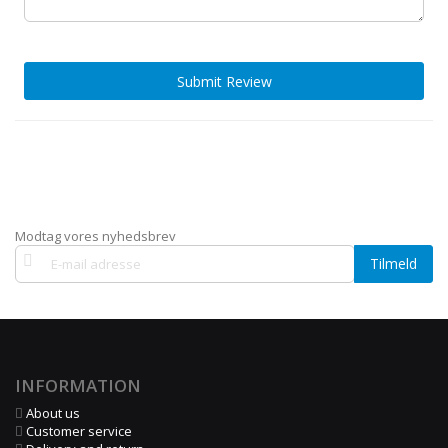
Submit Review
Modtag vores nyhedsbrev
Tilmeld
Tilmeld
dig
vores
nyhedsbrev:
INFORMATION
About us
Customer service